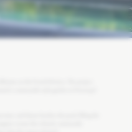
albonne on the French Riviera. The project
nted a countryside-style garden in Provençal
eucrium, and thyme borders the pool, filling the
ppies creates the relaxed, countryside
re that the owners desired.