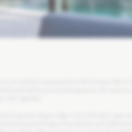
 create a Mediterranean garden for this Provençal villa in V
nd the pool and the main south-facing terrace. The owners wa
ow a few vegetables.
lanted vegetation along its edges. A mix of lavender, cistus, t
ontaneous growth of Erigeron karvinskianus and California po
ifornia poppies adds the relaxed, rustic countryside atmosphe