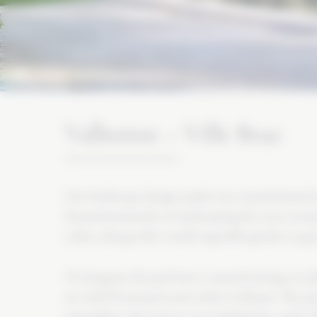
Valbonne – Ville Bruc
Our landscape design studio was commissioned to
focused primarily on landscaping the areas arou
colors, along with a small vegetable garden to gr
To integrate the pool into a natural setting, we p
air with Provençal scents when in bloom. The sp
atmosphere the owners were looking for. and Cal